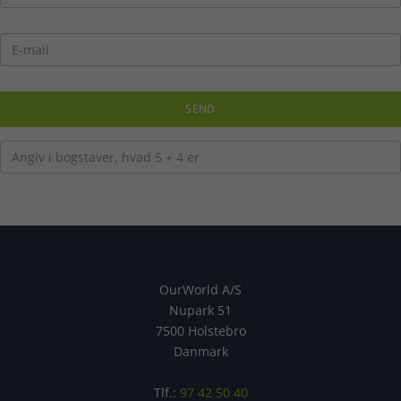
OurWorld A/S
Nupark 51
7500 Holstebro
Danmark
Tlf.:
97 42 50 40