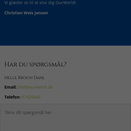
Vi glæder os til at vise dig OurWorld!
Christian Weis Jensen
Har du spørgsmål?
Helle Krogh Dahl
Email:
hkd@ourworld.dk
Telefon:
97425040