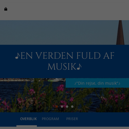
♪EN VERDEN FULD AF
MUSIK♪
♪"Din rejse, din musik"♪
OVERBLIK
PROGRAM
PRISER