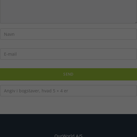
OurWorld A/S