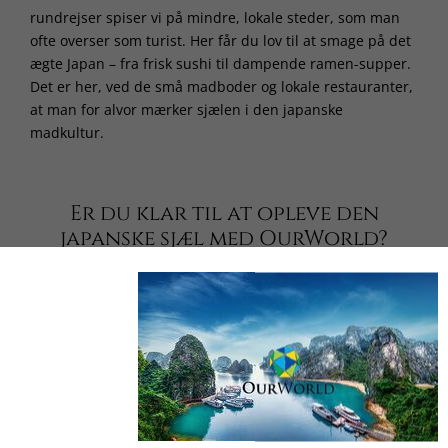
rundrejser spiser vi på mindre, lokale steder, som man
ofte overser som turist. Her får du lov til at smage på det
ægte Japan – fra frisk sushi til dampende ramen-supper.
Det er her, ved de små madboder og lokale restauranter,
at man for alvor mærker sjælen i den japanske
madkultur.
Er du klar til at opleve den
japanske sjæl med OurWorld?
Japan skal ikke bare ses; det skal føles. Uanset om du
drømmer om at se kirsebærtræerne blomstre eller opleve
Tokyos vilde arkitektur, står vi klar til at give dig en
rejseoplevelse, der rækker langt ud over det sædvanlige.
Vil du vide mere om vores aktuelle afgange og unikke
programmer?