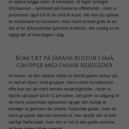
at opleve begge sider af medaljen. Vi tager lyntoget
Shinkansen – symbolet på moderne effektivitet – men vi
prioriterer også tid til de små te-huse. Her kan du opleve
en traditionel te-ceremoni, hvor hvert eneste greb er en
del af en århundreder gammel tradition, der stadig er en
vigtig del af hverdagen i dag.
Kom tæt på Japans kultur i små
grupper med dansk rejseleder
Vi mener, at den bedste måde at forstå Japans kultur på,
er ved at rejse i små grupper. Mens store turistbusser
ofte kun ser de mest kendte seværdigheder, rejser vi
typisk i grupper på 8-12 personer. Det giver os adgang til
de mere autentiske oplevelser og gør det muligt at
bevæge os gennem de smalle, historiske gader, hvor de
store grupper ikke kan komme til. Her opstår der et helt
særligt fællesskab, hvor der er tid til den gode samtale,
og hvor ingen bliver overset.