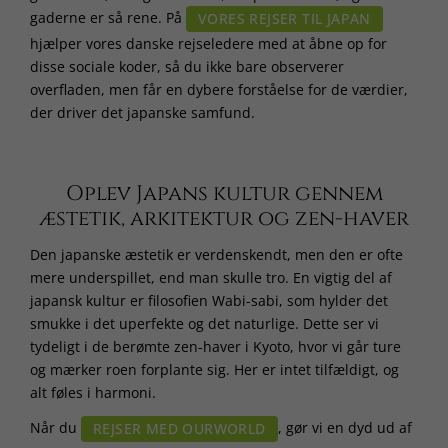
gaderne er så rene. På
VORES REJSER TIL JAPAN
hjælper vores danske rejseledere med at åbne op for
disse sociale koder, så du ikke bare observerer
overfladen, men får en dybere forståelse for de værdier,
der driver det japanske samfund.
Oplev Japans kultur gennem
æstetik, arkitektur og zen-haver
Den japanske æstetik er verdenskendt, men den er ofte
mere underspillet, end man skulle tro. En vigtig del af
japansk kultur er filosofien Wabi-sabi, som hylder det
smukke i det uperfekte og det naturlige. Dette ser vi
tydeligt i de berømte zen-haver i Kyoto, hvor vi går ture
og mærker roen forplante sig. Her er intet tilfældigt, og
alt føles i harmoni.
Når du
, gør vi en dyd ud af
REJSER MED OURWORLD