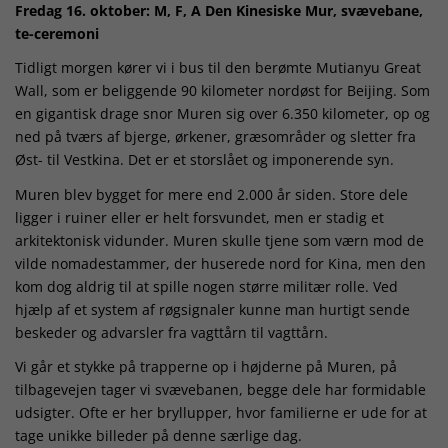
Fredag 16. oktober: M, F, A Den Kinesiske Mur, svævebane,
te-ceremoni
Tidligt morgen kører vi i bus til den berømte Mutianyu Great
Wall, som er beliggende 90 kilometer nordøst for Beijing. Som
en gigantisk drage snor Muren sig over 6.350 kilometer, op og
ned på tværs af bjerge, ørkener, græsområder og sletter fra
Øst- til Vestkina. Det er et storslået og imponerende syn.
Muren blev bygget for mere end 2.000 år siden. Store dele
ligger i ruiner eller er helt forsvundet, men er stadig et
arkitektonisk vidunder. Muren skulle tjene som værn mod de
vilde nomadestammer, der huserede nord for Kina, men den
kom dog aldrig til at spille nogen større militær rolle. Ved
hjælp af et system af røgsignaler kunne man hurtigt sende
beskeder og advarsler fra vagttårn til vagttårn.
Vi går et stykke på trapperne op i højderne på Muren, på
tilbagevejen tager vi svævebanen, begge dele har formidable
udsigter. Ofte er her bryllupper, hvor familierne er ude for at
tage unikke billeder på denne særlige dag.