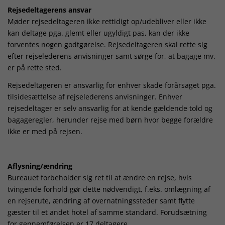
Rejsedeltagerens ansvar
Møder rejsedeltageren ikke rettidigt op/udebliver eller ikke
kan deltage pga. glemt eller ugyldigt pas, kan der ikke
forventes nogen godtgørelse. Rejsedeltageren skal rette sig
efter rejselederens anvisninger samt sørge for, at bagage mv.
er på rette sted.
Rejsedeltageren er ansvarlig for enhver skade forårsaget pga.
tilsidesættelse af rejselederens anvisninger. Enhver
rejsedeltager er selv ansvarlig for at kende gældende told og
bagageregler, herunder rejse med børn hvor begge forældre
ikke er med på rejsen.
Aflysning/ændring
Bureauet forbeholder sig ret til at ændre en rejse, hvis
tvingende forhold gør dette nødvendigt, f.eks. omlægning af
en rejserute, ændring af overnatningssteder samt flytte
gæster til et andet hotel af samme standard. Forudsætning
for gennemførelsen er 17 deltagere.