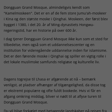
Dongguan Grand Mosque, almindeligvis kendt som
"Kamelmoskeen". Det er en af ​​de fem store Jumu'ah-moskeer
i Kina og den største moske i Qinghai. Moskeen, der først blev
bygget i 1380, i det 20. år af Ming-dynastiets Hongwu-
regeringstid, har en historie på over 600 år.
I dag tjener Dongguan Grand Mosque ikke kun som et sted for
tilbedelse, men også som et uddannelsescenter og en
institution for videregående uddannelse inden for islamisme.
Det er den førende moske i Qinghai og spiller en vigtig rolle i
det lokale muslimske samfunds religiøse og kulturelle liv.
Dagens togrejse til Lhasa er afgørende at nå – bemærk
venligst, at pladser afhænger af tilgængelighed, da disse tog
er ekstremt populære og ofte fuldt bookede. Hvis vi får en
afgang omkring middag, bliver vi nødt til at aflyse turen til
Dongguan Grand Mosque.
Du vil blive forkælet med betagende landskaber på rejsen fra