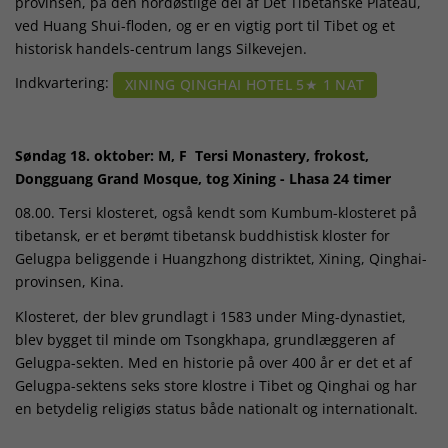
provinsen, på den nordøstlige del af Det Tibetanske Plateau,
ved Huang Shui-floden, og er en vigtig port til Tibet og et
historisk handels-centrum langs Silkevejen.
Indkvartering:
XINING QINGHAI HOTEL 5★ 1 NAT
Søndag 18. oktober: M, F Tersi Monastery, frokost,
Dongguang Grand Mosque, tog Xining - Lhasa 24 timer
08.00. Tersi klosteret, også kendt som Kumbum-klosteret på
tibetansk, er et berømt tibetansk buddhistisk kloster for
Gelugpa beliggende i Huangzhong distriktet, Xining, Qinghai-
provinsen, Kina.
Klosteret, der blev grundlagt i 1583 under Ming-dynastiet,
blev bygget til minde om Tsongkhapa, grundlæggeren af ​​
Gelugpa-sekten. Med en historie på over 400 år er det et af
Gelugpa-sektens seks store klostre i Tibet og Qinghai og har
en betydelig religiøs status både nationalt og internationalt.