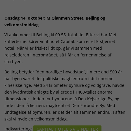
Onsdag 14. oktober: M Qianmen Street, Beijing og
velkomstmiddag
Vi ankommer til Beijing kl.09.55, lokal tid. Efter vi har fået
kufferterne, kører vi til hotel Capital, som er et 5-stjernet
hotel. Når vi er frisket lidt op, går vi sammen med
rejselederen i nærområdet, så i får en fornemmelse af
storbyen.
Beijing betyder ”den nordlige hovedstad”, i mere end 500 år
har byen været det politiske magtcentrum i det enorme
kinesiske rige. Med 24 kilometer bymure og voldgrave, havde
den kvadratisk anlagte by allerede i 1400-tallet enorme
dimensioner. Inden for bymurene lå Den Kejserlige By, og
inde i den lå kernen, magtcentret Den Forbudte By. Med
undtagelse af bymuren, er det der alt sammen endnu. I aften
skal vi nyde en velkomstmiddag.
Indkvartering:
CAPITAL HOTEL 5★ 3 NÆTTER