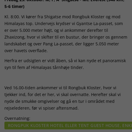
5-6 timer)
Kl. 8:00. Vi kører fra Shigatse mod Rongbuk Kloster og mod
Himalayas top. Undervejs krydser vi Gyantse La-passet, som
er over 5.000 meter højt, og vi ankommer derefter til
Zhaxizong, hvor vi skifter til en bustur, der bringer os gennem
landskabet og over Pang La-passet, der ligger 5.050 meter
over havets overflade.
Herfra er udsigten er vidt åben, så vi kan nyde et panoramisk
syn til fem af Himalayas tårnhøje tinder.
Ved 16.00-tiden ankommer vi til Rongbuk Kloster, hvor vi
tjekker ind, for det er her, vi skal overnatte. Herefter skal vi
nyde de smukke omgivelser og gå en tur i området med
rejselederen, før vi spiser aftensmad.
Overnatning:
RONGPUK KLOSTER HOTEL ELLER TENT GUEST HOUSE, ENK