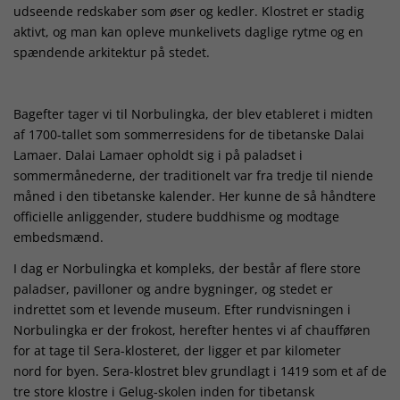
udseende redskaber som øser og kedler. Klostret er stadig
aktivt, og man kan opleve munkelivets daglige rytme og en
spændende arkitektur på stedet.
Bagefter tager vi til Norbulingka, der blev etableret i midten
af 1700-tallet som sommerresidens for de tibetanske Dalai
Lamaer. Dalai Lamaer opholdt sig i på paladset i
sommermånederne, der traditionelt var fra tredje til niende
måned i den tibetanske kalender. Her kunne de så håndtere
officielle anliggender, studere buddhisme og modtage
embedsmænd.
I dag er Norbulingka et kompleks, der består af flere store
paladser, pavilloner og andre bygninger, og stedet er
indrettet som et levende museum. Efter rundvisningen i
Norbulingka er der frokost, herefter hentes vi af chaufføren
for at tage til Sera-klosteret, der ligger et par kilometer
nord for byen. Sera-klostret blev grundlagt i 1419 som et af de
tre store klostre i Gelug-skolen inden for tibetansk