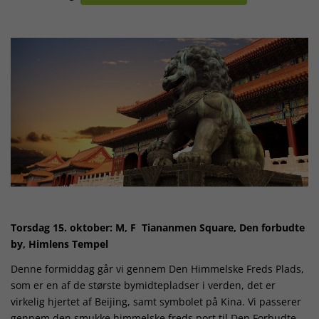
Torsdag 15. oktober: M, F Tiananmen Square, Den forbudte
by, Himlens Tempel
Denne formiddag går vi gennem Den Himmelske Freds Plads,
som er en af ​​de største bymidtepladser i verden, det er
virkelig hjertet af Beijing, samt symbolet på Kina. Vi passerer
gennem den smukke himmelske freds port til Den Forbudte