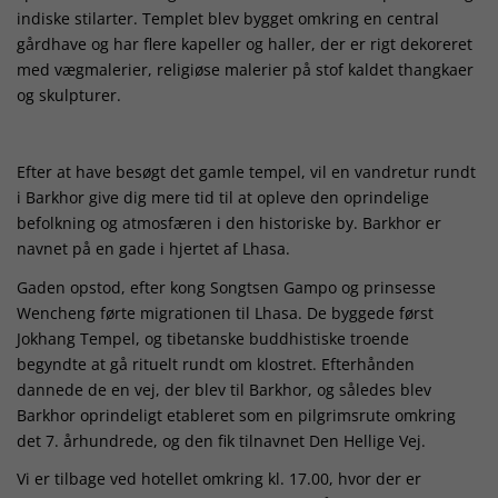
indiske stilarter. Templet blev bygget omkring en central
gårdhave og har flere kapeller og haller, der er rigt dekoreret
med vægmalerier, religiøse malerier på stof kaldet thangkaer
og skulpturer.
Efter at have besøgt det gamle tempel, vil en vandretur rundt
i Barkhor give dig mere tid til at opleve den oprindelige
befolkning og atmosfæren i den historiske by. Barkhor er
navnet på en gade i hjertet af Lhasa.
Gaden opstod, efter kong Songtsen Gampo og prinsesse
Wencheng førte migrationen til Lhasa. De byggede først
Jokhang Tempel, og tibetanske buddhistiske troende
begyndte at gå rituelt rundt om klostret. Efterhånden
dannede de en vej, der blev til Barkhor, og således blev
Barkhor oprindeligt etableret som en pilgrimsrute omkring
det 7. århundrede, og den fik tilnavnet Den Hellige Vej.
Vi er tilbage ved hotellet omkring kl. 17.00, hvor der er