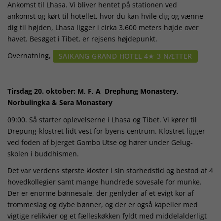
Ankomst til Lhasa. Vi bliver hentet på stationen ved
ankomst og kørt til hotellet, hvor du kan hvile dig og vænne
dig til højden, Lhasa ligger i cirka 3.600 meters højde over
havet. Besøget i Tibet, er rejsens højdepunkt.
Overnatning,
SAIKANG GRAND HOTEL 4★ 3 NÆTTER
Tirsdag 20. oktober: M, F, A Drephung Monastery,
Norbulingka & Sera Monastery
09:00. Så starter oplevelserne i Lhasa og Tibet. Vi kører til
Drepung-klostret lidt vest for byens centrum. Klostret ligger
ved foden af bjerget Gambo Utse og hører under Gelug-
skolen i buddhismen.
Det var verdens største kloster i sin storhedstid og bestod af 4
hovedkollegier samt mange hundrede sovesale for munke.
Der er enorme bønnesale, der genlyder af et evigt kor af
trommeslag og dybe bønner, og der er også kapeller med
vigtige relikvier og et fælleskøkken fyldt med middelalderligt