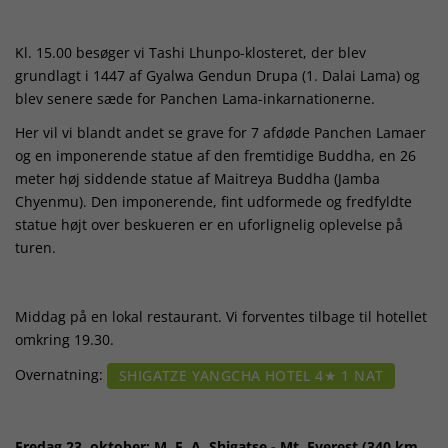
Kl. 15.00 besøger vi Tashi Lhunpo-klosteret, der blev
grundlagt i 1447 af Gyalwa Gendun Drupa (1. Dalai Lama) og
blev senere sæde for Panchen Lama-inkarnationerne.
Her vil vi blandt andet se grave for 7 afdøde Panchen Lamaer
og en imponerende statue af den fremtidige Buddha, en 26
meter høj siddende statue af Maitreya Buddha (Jamba
Chyenmu). Den imponerende, fint udformede og fredfyldte
statue højt over beskueren er en uforlignelig oplevelse på
turen.
Middag på en lokal restaurant. Vi forventes tilbage til hotellet
omkring 19.30.
Overnatning:
SHIGATZE YANGCHA HOTEL 4★ 1 NAT
Fredag 23. oktober: M, F, A Shigatse - Mt. Everest (340 km,