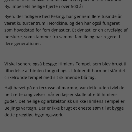
By, imperiets hellige hjerte i over 500 år.
Byen, der tidligere hed Peking, har gennem flere tusinde år
været kulturcentrum i Nordkina, og den har også fungeret
som hovedstad for fem dynastier. Et dynasti er en arvefølge af
herskere, som stammer fra samme familie og har regeret i
flere generationer.
Vi skal senere også besøge Himlens Tempel, som blev brugt til
tilbedelse af himlen for god høst. I fuldendt harmoni står det
cirkelrunde tempel med sit skinnende blå tag.
Højt hævet på en terrasse af marmor, var dette uden tvivl de
helt rette omgivelser, når en kejser skulle ofre til himlens
guder. Det hellige og arkitektonisk unikke Himlens Tempel er
Beijings vartegn. Der er ikke brugt et eneste søm til at bygge
dette prægtige bygningsværk.