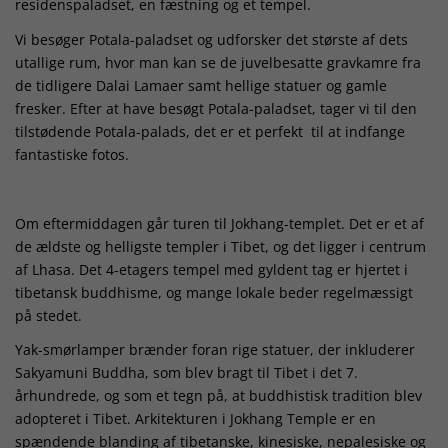
residenspaladset, en fæstning og et tempel.
Vi besøger Potala-paladset og udforsker det største af dets
utallige rum, hvor man kan se de juvelbesatte gravkamre fra
de tidligere Dalai Lamaer samt hellige statuer og gamle
fresker. Efter at have besøgt Potala-paladset, tager vi til den
tilstødende Potala-palads, det er et perfekt til at indfange
fantastiske fotos.
Om eftermiddagen går turen til Jokhang-templet. Det er et af
de ældste og helligste templer i Tibet, og det ligger i centrum
af Lhasa. Det 4-etagers tempel med gyldent tag er hjertet i
tibetansk buddhisme, og mange lokale beder regelmæssigt
på stedet.
Yak-smørlamper brænder foran rige statuer, der inkluderer
Sakyamuni Buddha, som blev bragt til Tibet i det 7.
århundrede, og som et tegn på, at buddhistisk tradition blev
adopteret i Tibet. Arkitekturen i Jokhang Temple er en
spændende blanding af tibetanske, kinesiske, nepalesiske og