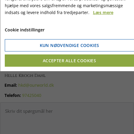
Dag 7:
hjælpe med vores salgsfremmende og marketingsmæssige
Efter morgenmaden pakkes bussen. Vi har en dagskørsel mod
indsats og levere indhold fra tredjeparter.
Læs mere
Danmark.
Cookie indstillinger
KUN NØDVENDIGE COOKIES
ACCEPTER ALLE COOKIES
Har du spørgsmål?
Helle Krogh Dahl
Email:
hkd@ourworld.dk
Telefon:
97425040