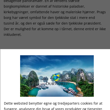
betagende panoramaer. En af verdens største
borgkomplekser er dannet af historiske paladser,
kirkebygninger, omfattende haver og maleriske hjørner. Prags
borg har været symbol for den tjekkiske stat i mere end
tusind år, og den er også sæde for den tjekkiske præsident.
Der er mulighed for at komme op i tårnet, denne entré er ikke
inkluderet.
Dag 6:
Vi en foreslå en udflugt til middelalderbyen Kutna Hora, som
er beliggende en times kørsel fra Prag. Besøg her
sølvminerne, som man kan få en rundtur i. Byen er også
kendt for Sct. Barbara kirken i fornem gotisk stil. Cirka fem
kilometer fra Kutna Hora ligger den meget specielle
knoglekirke, hvor al udsmykning er lavet af
menneskeskeletter. Der er også mulighed for at besøge Skoda
Fabrikken og Muséum og få en rundvisning.
Dette websted benytter egne og tredjeparters cookies for at
fungere, analysere din brug af vores produkter og tjenester,