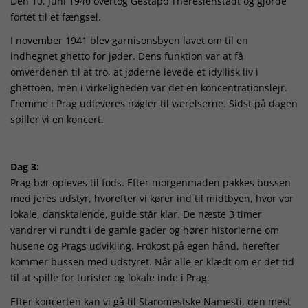
Den 10. juni 1940 overtog Gestapo Theresienstadt og gjorde
fortet til et fængsel.
I november 1941 blev garnisonsbyen lavet om til en
indhegnet ghetto for jøder. Dens funktion var at få
omverdenen til at tro, at jøderne levede et idyllisk liv i
ghettoen, men i virkeligheden var det en koncentrationslejr.
Fremme i Prag udleveres nøgler til værelserne. Sidst på dagen
spiller vi en koncert.
Dag 3:
Prag bør opleves til fods. Efter morgenmaden pakkes bussen
med jeres udstyr, hvorefter vi kører ind til midtbyen, hvor vor
lokale, dansktalende, guide står klar. De næste 3 timer
vandrer vi rundt i de gamle gader og hører historierne om
husene og Prags udvikling. Frokost på egen hånd, herefter
kommer bussen med udstyret. Når alle er klædt om er det tid
til at spille for turister og lokale inde i Prag.
Efter koncerten kan vi gå til Staromestske Namesti, den mest