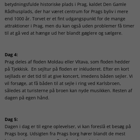
betydningsfulde historiske plads i Prag, kaldet Den Gamle
Rådhusplads, der har været centrum for Prags byliv i mere
end 1000 år. Torvet er et fint udgangspunkt for de mange
attraktioner i Prag, men du kan også uden problemer få timer
til at gå ved at hænge ud her blandt gøglere og sælgere.
Dag 4:
Prag deles af floden Moldau eller Vltava, som floden hedder
på Tjekkisk. En sejltur på floden er inkluderet. Efter en kort
sejllads er det tid til at give koncert, imedens båden sejler. Vi
vil forsøge, at få båden til at sejle i ring ved Karlsbroen,
således at turisterne på broen kan nyde musikken. Resten af
dagen på egen hånd.
Dag 5:
Dagen i dag er til egne oplevelser, vi kan foreslå et besøg på
Prags borg. Udsigten fra Prags borg hører blandt de mest